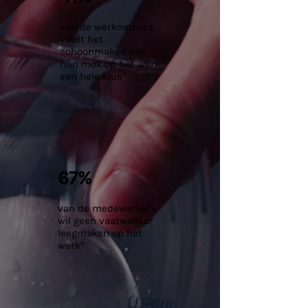
van de werknemers
vindt het
schoonmaken van
hun mok op het werk
een hele klus*
67%
van de medewerkers
wil geen vaatwasser
leegmaken op het
werk*