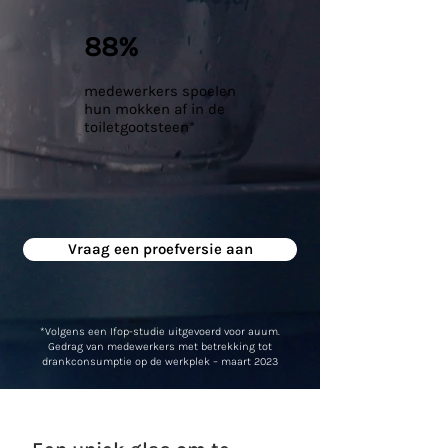
88%
medewerkers spoelen
hun mokken af in de
toiletgootsteen*
Vraag een proefversie aan
*Volgens een Ifop-studie uitgevoerd voor auum.
Gedrag van medewerkers met betrekking tot
drankconsumptie op de werkplek – maart 2023