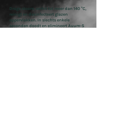
Droge stoom, verhit tot meer dan 140 °C,
reinigt en desinfecteert glazen
oppervlakken. In slechts enkele
seconden doodt en elimineert Auum-S
tot 99,9% van de micro-organismen
(virussen, ziektekiemen en bacteriën,
schimmels, sporen en gisten).
Deze innovatieve aanpak,
gecombineerd met onze gepatenteerde
SmartCleaning-technologie, zorgt voor
een revolutie in de reiniging en werking
van vaatwassers in bedrijven.
Ontdek de technologie
In Frankrijk gooien we nog