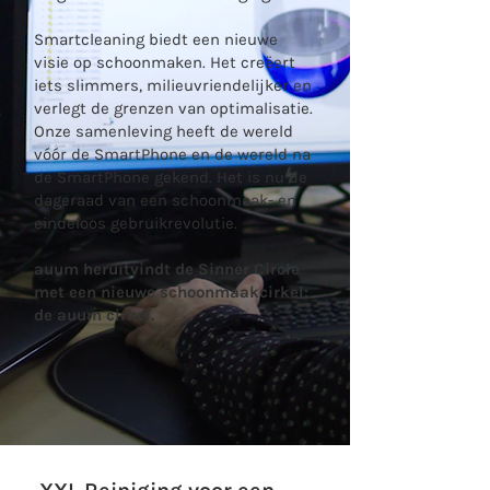
Smartcleaning biedt een nieuwe
visie op schoonmaken. Het creëert
iets slimmers, milieuvriendelijker en
verlegt de grenzen van optimalisatie.
Onze samenleving heeft de wereld
vóór de SmartPhone en de wereld na
de SmartPhone gekend. Het is nu de
dageraad van een schoonmaak- en
eindeloos gebruikrevolutie.
auum heruitvindt de Sinner Circle
met een nieuwe schoonmaakcirkel:
de auum cirkel.