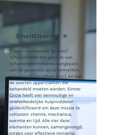
SmartCleaning
®
Traditioneel vereist "perfect"
schoonmaken het gebruik van
schoonmaakmiddelen aangepast
aan de gewenste actie (ontvetten,
schrobben, ontkalken, enz.), en aan
de soorten oppervlakken die
behandeld moeten worden. Sinner
Circle heeft vier eenvoudige en
onafscheidelijke hulpmiddelen
geïdentificeerd om deze missie te
voltooien: chemie, mechanica,
warmte en tijd. Alle vier deze
elementen kunnen, samengevoegd,
zorgen voor effectieve reiniging.