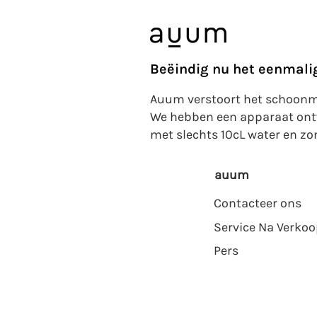
Beëindig nu het eenmali
Auum verstoort het schoonma
We hebben een apparaat ontwi
met slechts 10cL water en zo
auum
Contacteer ons
Service Na Verko
Pers