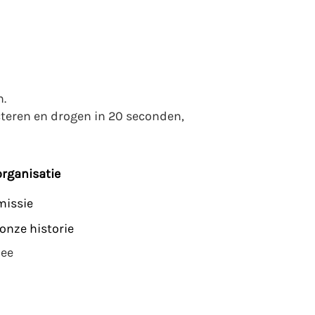
n.
cteren en drogen in 20 seconden,
organisatie
missie
onze historie
ee