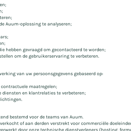
en;
n;
teren;
 de Auum-oplossing te analyseren;
ars;
en;
die hebben gevraagd om gecontacteerd te worden;
tellen om de gebruikerservaring te verbeteren.
erwerking van uw persoonsgegevens gebaseerd op:
f contractuele maatregelen;
diensten en klantrelaties te verbeteren;
lichtingen.
itend bestemd voor de teams van Auum.
erkocht of aan derden verstrekt voor commerciële doeleinde
werkt door onze technische dienstverleners (hosting, formul