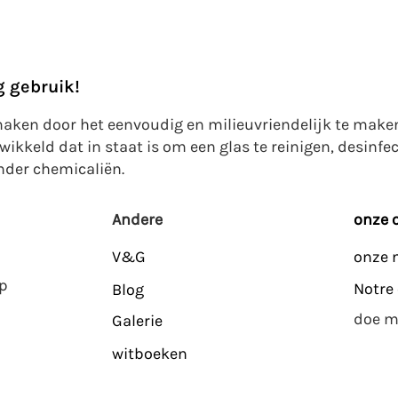
g gebruik!
ken door het eenvoudig en milieuvriendelijk te make
kkeld dat in staat is om een glas te reinigen, desinfe
nder chemicaliën.
Andere​​​
onze 
V&G
onze 
op
Notre 
Blog
doe m
Galerie
witboeken