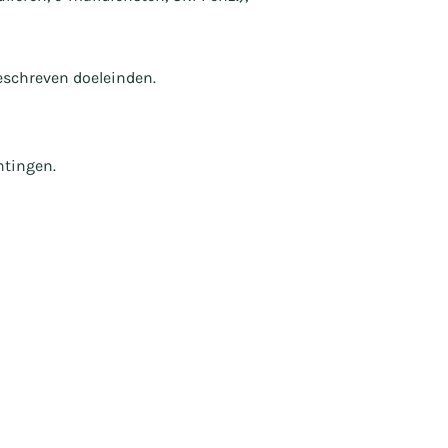
eschreven doeleinden.
htingen.