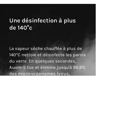
Une désinfection à plus
de 140°c
La vapeur sèche chauffée à plus de
140°C nettoie et désinfecte les parois
du verre. En quelques secondes,
Auum-S tue et élimine jusqu'à 99,9%
des micro-organismes (virus,
germes et bactéries, champignons,
spores et levures).
Une innovation d'usage associée à
notre technologie brevetée de
SmartCleaning pour révolutionner le
nettoyage et l’utilisation des lave-
vaisselle dans les entreprises.