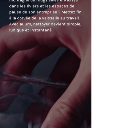
montagne de mugs sales entassés
dans les éviers et les espaces de
pause de son entreprise ? Mettez fin
à la corvée de la vaisselle au travail.
Avec
auum, nettoyer devient simple,
ludique et instantané.
41%
des salariés trouvent
que nettoyer son
mug au travail est
une corvée*
67%