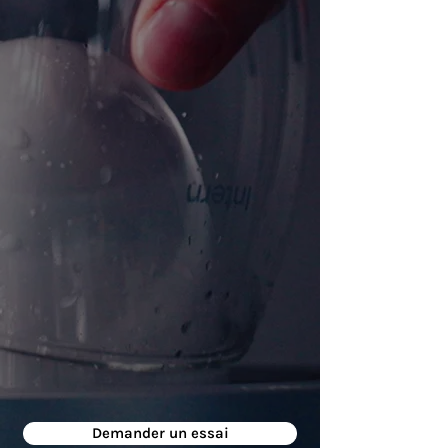
des salariés ne
souhaitent pas vider
un lave-vaisselle au
travail*
88%
des salariés rincent
leur mugs à l’évier
des toilettes*
Demander un essai