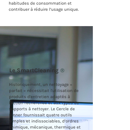
habitudes de consommation et
contribuer à réduire l’usage unique.
Le SmartCleaning
®
Historiquement, un nettoyage «
parfait » nécessitait l'utilisation de
produits d'entretien adaptés à
l'action recherchée et aux types de
supports à nettoyer. Le
Cercle de
Sinner
fournissait quatre outils
simples et indissociables, d’ordres
chimique, mécanique, thermique et