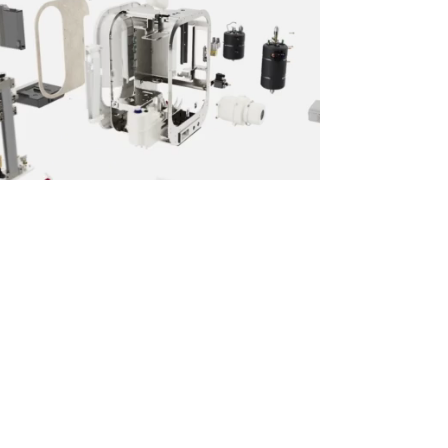
Le brevet Dual
®
Nous avons mis tous nos efforts de
recherche au service d’un objectif :
consommer le moins de vapeur
possible. Comment ?