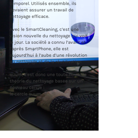
temporel. Utilisés ensemble, ils
devaient assurer un travail de
nettoyage efficace.
Avec le SmartCleaning, c’est une
vision nouvelle du nettoyage qui voit
le jour. La société a connu l’avant et
l’après SmartPhone, elle est
aujourd’hui à l’aube d’une révolution
du nettoyage et de la réutilisation.
auum, c'est donc une toute nouvelle
théorie du nettoyage basée sur un
nouveau cercle :
le cercle auum.