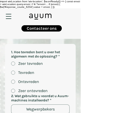
import wixLocation from 'wix-location'; $w.onReady(() => { const envoi
= wixLocation.query.envoi; // lit ?envoi=... if (envoi) {
$w('#reponse_courte_620d').value = envoi; } });
Contacteer ons
1. Hoe tevreden bent u over het
algemeen met de oplossing?
*
Zeer tevreden
Tevreden
Ontevreden
Zeer ontevreden
2. Wat gebruikte u voordat u Auum-
machines installeerde?
*
Wegwerpbekers