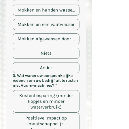
Mokken en handen wassen door de medewerker
Mokken en een vaatwasser
Mokken afgewassen door een derde partij
Niets
Ander
3. Wat waren uw oorspronkelijke
redenen om uw bedrijf uit te rusten
met Auum-machines?
*
Kostenbesparing (minder
kopjes en minder
waterverbruik)
Positieve impact op
maatschappelijk