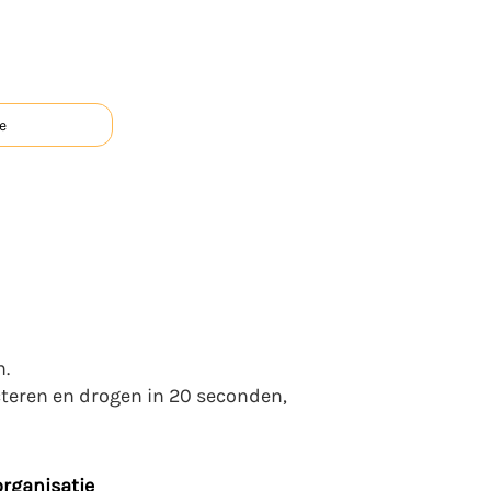
e
n.
cteren en drogen in 20 seconden,
organisatie