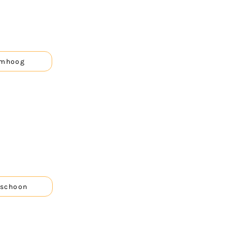
 omhoog
 schoon