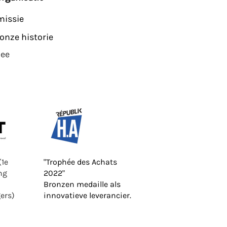
missie
onze historie
ee
(1e
"Trophée des Achats
ng
2022"
Bronzen medaille als
ers)
innovatieve leverancier.