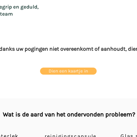
grip en geduld,
eteam
ndanks uw pogingen niet overeenkomt of aanhoudt, dien
Dien een kaartje in
Wat is de aard van het ondervonden probleem?
terlek
Glas
reinigingscapsule