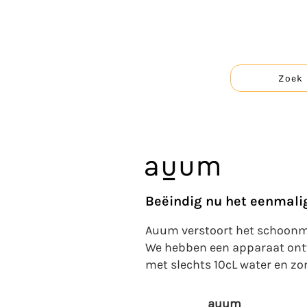
Zoek
Beëindig nu het eenmali
Auum verstoort het schoonma
We hebben een apparaat ontwi
met slechts 10cL water en zo
auum