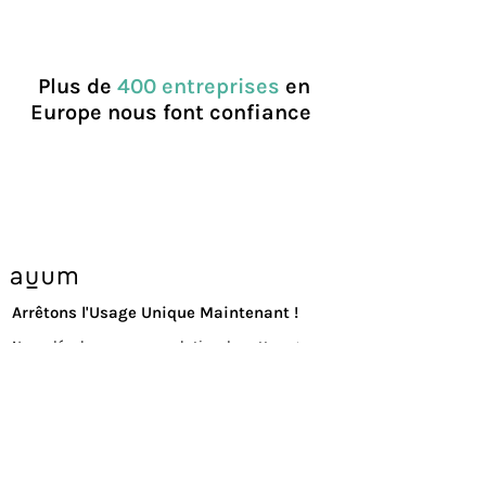
Plus de
400 entreprises
en
Europe nous font confiance
Arrêtons l'Usage Unique Maintenant !
Nous développons une solution de nettoyage
pour faciliter la réutilisation de tasses dans les
entreprises.
Nous avons pour mission de réduire les déchets
que nous produisons chaque jour.
auum