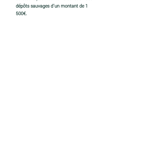
dépôts sauvages d'un montant de 1 
500€.  
gobelet en carton
loi agec
interdiction plastique
gobelet jetable
vaisselle jetable entreprise
gobelet en carton entreprise
synthese loi agec
mesures phares loi agec
loi anti-gaspillage
loi anti-gaspi
replacer le gobelet en carton
mplacer gobelet en plastique
Arrêtons L'Usage Unique
Le Monde de Demain
Voir tout
Posts récents